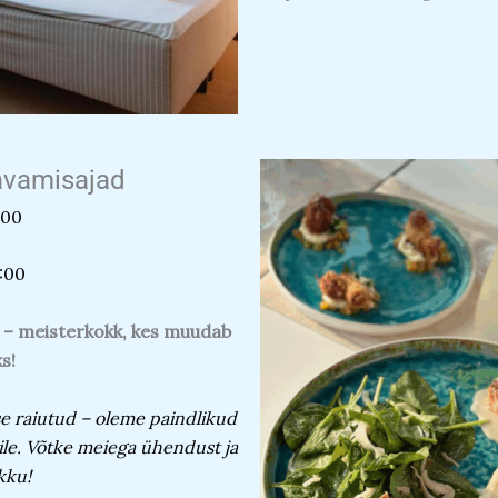
avamisajad
:00
:00
 – meisterkokk, kes muudab
s!
sse raiutud – oleme paindlikud
eile. Võtke meiega ühendust ja
kku!