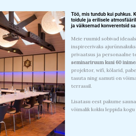
Töö, mis tundub kui puhkus. 
toidule ja erilisele atmosfää
ja väiksemad konverentsid s
Meie ruumid sobivad ideaalse
inspireerivaks ajurünnakuks
privaatsus ja personaalne 
seminariruum kuni 60 inime
projektor, wifi, kõlarid, pa
tasuta ning samuti on võimal
terrassil.
Lisatasu eest pakume sauna
võimalik kokku leppida kogu 