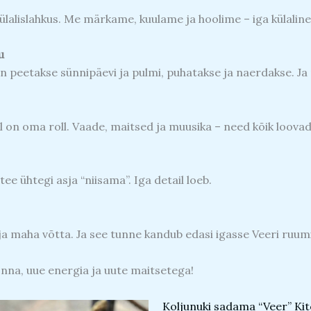
külalislahkus. Me märkame, kuulame ja hoolime – iga külaline
u
iin peetakse sünnipäevi ja pulmi, puhatakse ja naerdakse. Ja
inil on oma roll. Vaade, maitsed ja muusika – need kõik loov
 tee ühtegi asja “niisama”. Iga detail loeb.
aja maha võtta. Ja see tunne kandub edasi igasse Veeri ruumi
nna, uue energia ja uute maitsetega!
Koljunuki sadama “Veer” Kit