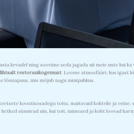
asta kevadel ning soovime seda jagada nii meie uute kui ka
lihtsalt restoranikogemust
. Loome atmosfääri, kus igast k
tne lõunapaus, mis mõjub nagu minipuhkus.
etsete koostisosadega toitu, maitsvaid kokteile ja veine, s
etked sünnivad siis, kui toit, inimesed ja koht loovad har