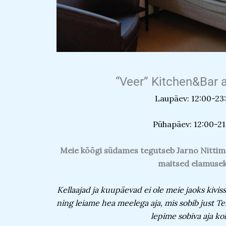
“
Veer” Kitchen&Bar 
Laupäev: 12:00-23
Pühapäev: 12:00-21
Meie köögi südames tegutseb Jarno Nittim
maitsed elamusek
Kellaajad ja kuupäevad ei ole meie jaoks kivi
ning leiame hea meelega aja, mis sobib just T
lepime sobiva aja ko