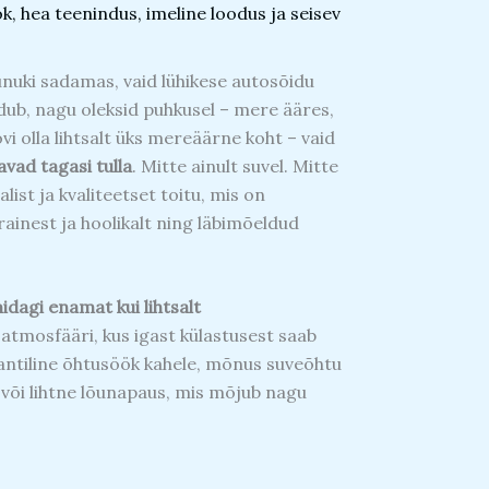
k, hea teenindus, imeline loodus ja seisev
nuki sadamas, vaid lühikese autosõidu
ndub, nagu oleksid puhkusel – mere ääres,
vi olla lihtsalt üks mereäärne koht – vaid
avad tagasi tulla
. Mitte ainult suvel. Mitte
ist ja kvaliteetset toitu, mis on
rainest ja hoolikalt ning läbimõeldud
idagi enamat kui lihtsalt
atmosfääri, kus igast külastusest saab
antiline õhtusöök kahele, mõnus suveõhtu
või lihtne lõunapaus, mis mõjub nagu