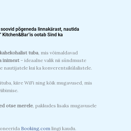
 soovid põgeneda linnakärast, nautida
" Kitchen&Bar’is ootab Sind ka
 kahekohalist tuba
, mis võimaldavad
a inimest
– ideaalne valik nii sündmuste
e nautijatele kui ka konverentsikülalistele.
ituba, kiire WiFi ning kõik mugavused, mis
iibimise.
ed otse merele
, pakkudes lisaks mugavusele
roneerida
Booking.com
lingi kaudu.