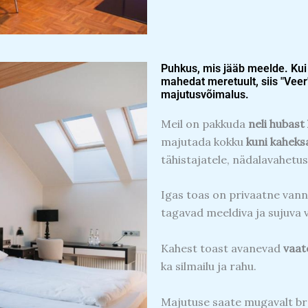
Puhkus, mis jääb meelde. Kui
mahedat meretuult, siis "Veer
majutusvõimalus.
Meil on pakkuda
neli hubast
majutada kokku
kuni kaheks
tähistajatele, nädalavahetus
Igas toas on privaatne vann
tagavad meeldiva ja sujuva v
Kahest toast avanevad
vaat
ka silmailu ja rahu.
Majutuse saate mugavalt b