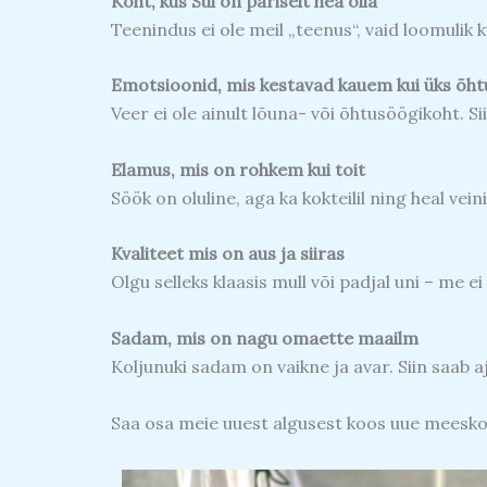
Koht, kus Sul on päriselt hea olla
Teenindus ei ole meil „teenus“, vaid loomulik 
Emotsioonid, mis kestavad kauem kui üks õht
Veer ei ole ainult lõuna- või õhtusöögikoht. S
Elamus, mis on rohkem kui toit
Söök on oluline, aga ka kokteilil ning heal ve
Kvaliteet mis on aus ja siiras
Olgu selleks klaasis mull või padjal uni – me ei
Sadam, mis on nagu omaette maailm
Koljunuki sadam on vaikne ja avar. Siin saab 
Saa osa meie uuest algusest koos uue meesko