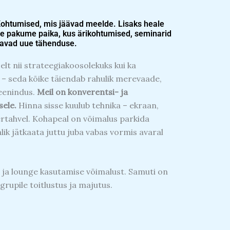
Kohtumised, mis jäävad meelde. Lisaks heale
rile pakume paika, kus ärikohtumised, seminarid
aavad uue tähenduse.
lt nii strateegiakoosolekuks kui ka
 – seda kõike täiendab rahulik merevaade,
teenindus.
Meil on konverentsi- ja
sele.
Hinna sisse kuulub tehnika – ekraan,
bertahvel. Kohapeal on võimalus parkida
ik jätkaata juttu juba vabas vormis avaral
 ja lounge kasutamise võimalust.
Samuti on
grupile toitlustus ja majutus.