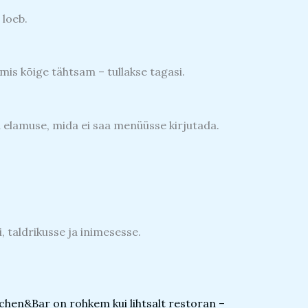
 loeb.
 mis kõige tähtsam – tullakse tagasi.
ad elamuse, mida ei saa menüüsse kirjutada.
, taldrikusse ja inimesesse.
chen&Bar on rohkem kui lihtsalt restoran –