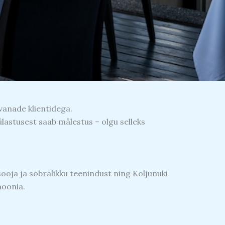
 vanade klientidega.
ülastusest saab mälestus – olgu selleks
ooja ja sõbralikku teenindust ning Koljunuki
moonia.