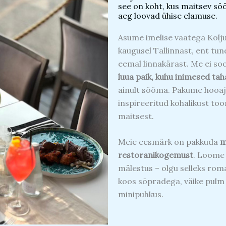
see on koht, kus maitsev söö
aeg loovad ühise elamuse.​
Asume imelise vaatega Kolju
kaugusel Tallinnast, ent tu
eemal linnakärast. Me ei soo
luua paik, kuhu inimesed tah
ainult sööma. Pakume hooajal
inspireeritud kohalikust too
maitsest.
Meie eesmärk on pakkuda
m
restoranikogemust
. Loome 
mälestus – olgu selleks rom
koos sõpradega, väike pulm 
minipuhkus.